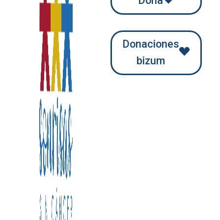
Dona
Donaciones
bizum