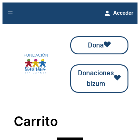
Saltar
Acceder
al
contenido
Dona
Donaciones
bizum
Carrito