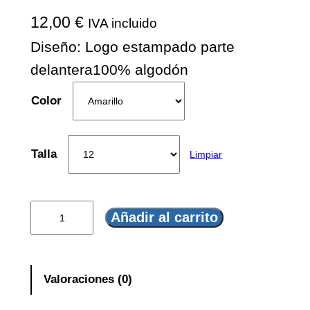
12,00
€
IVA incluido
Diseño: Logo estampado parte
delantera100% algodón
Color
Talla
Limpiar
C
Añadir al carrito
a
m
i
Valoraciones (0)
s
e