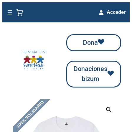
Saltar
Acceder
al
contenido
Dona
Donaciones
bizum
100% SOLIDARIO