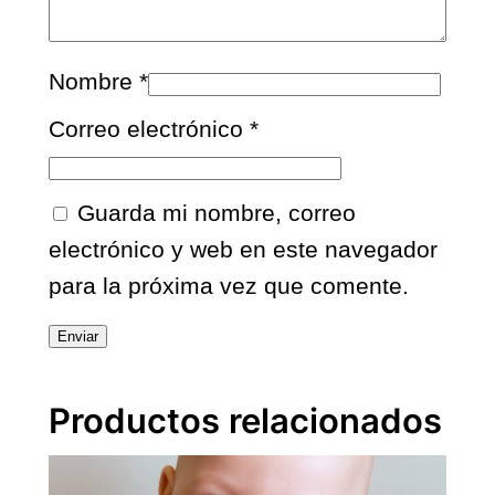
r
t
a
Nombre
*
c
a
Correo electrónico
*
n
t
i
Guarda mi nombre, correo
d
electrónico y web en este navegador
a
para la próxima vez que comente.
d
Productos relacionados