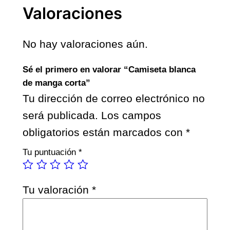
t
Valoraciones
a
b
No hay valoraciones aún.
l
a
Sé el primero en valorar “Camiseta blanca
n
de manga corta”
c
Tu dirección de correo electrónico no
a
d
será publicada.
Los campos
e
obligatorios están marcados con
*
m
a
Tu puntuación
*
n
g
Tu valoración
*
a
c
o