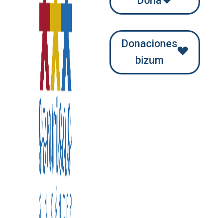
Dona
Donaciones
bizum